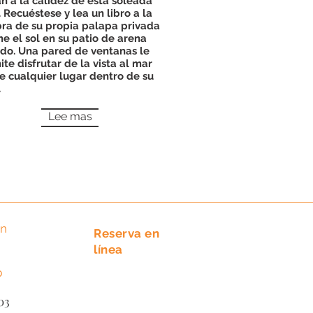
n a la calidez de esta soleada
. Recuéstese y lea un libro a la
ra de su propia palapa privada
e el sol en su patio de arena
ado. Una pared de ventanas le
te disfrutar de la vista al mar
e cualquier lugar dentro de su
.
Lee mas
ón
Reserva en
84-337
línea
84-338
p
2203
03