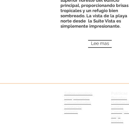
superior noreste del edificio
principal, proporcionando brisas
tropicales y un refugio bien
sombreado. La vista de la playa
norte desde
la Suite Vista es
simplemente impresionante.
Lee mas
Sobre nosotros
Políticas
Ocupaciones
Reseñas
Comodidades
Habitaci
Contacto
tarifas
Galería
Consejos
viaje
Bodas