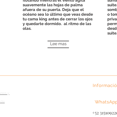
flotando mientras el viento agita
suma
suavemente las hojas de palma
suite
afuera de su puerta. Deja que el
somb
océano sea lo último que veas desde
o tom
tu cama king antes de cerrar los ojos
priv
y quedarte dormido.
al ritmo de las
permi
olas.
desd
suite
Lee mas
Informaci
011-52-311-25
ones y
011-52-311-25
 de
WhatsAp
+52-
315 109
+52 31510922