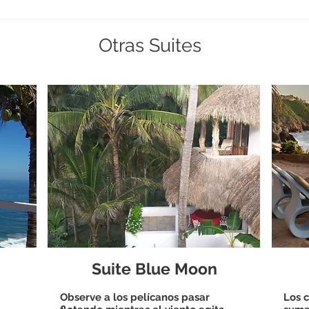
Otras Suites
Suite Blue Moon
Observe a los pelícanos pasar
Los c