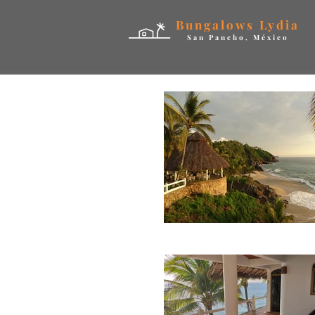
Bungalows Lydia
San Pancho, México