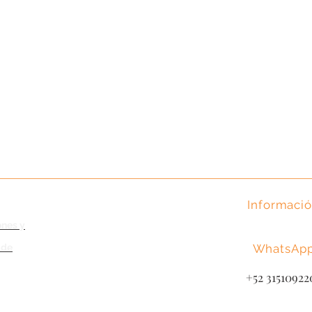
Informaci
011-52-311-25
ones y
011-52-311-25
 de
WhatsAp
+52-
315 109
+52 31510922