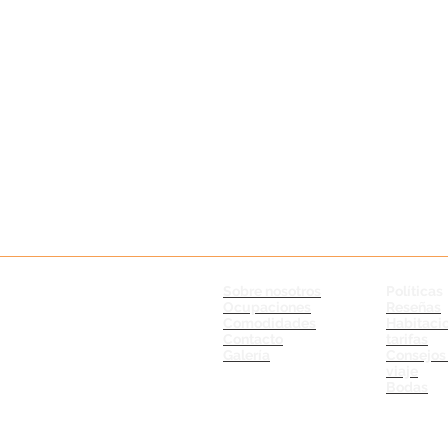
Sobre nosotros
Políticas
Ocupaciones
Reseñas
Comodidades
Habitaci
Contacto
tarifas
Galería
Consejos
viaje
Bodas