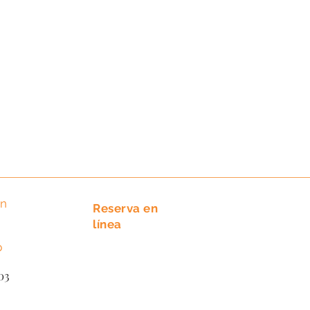
ón
Reserva en
84-337
línea
84-338
p
2203
03
Reservar ahora